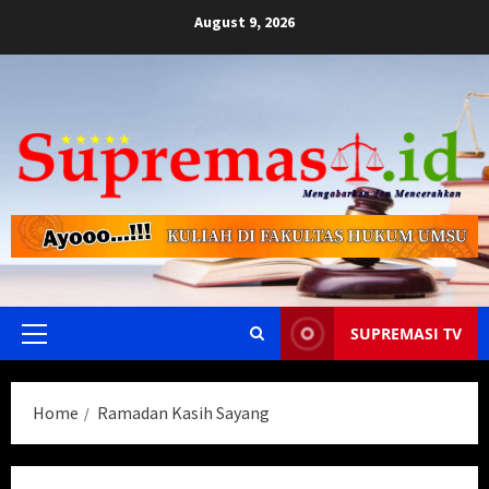
Skip
August 9, 2026
to
content
SUPREMASI TV
Primary
Menu
Home
Ramadan Kasih Sayang