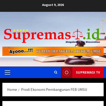
Skip
August 9, 2026
to
content
SUPREMASI TV
Primary
Menu
Home
Prodi Ekonomi Pembangunan FEB UMSU