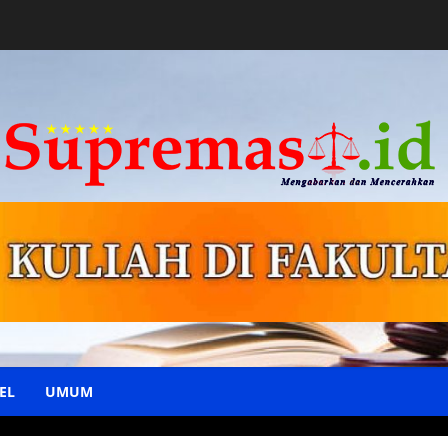
EL
UMUM