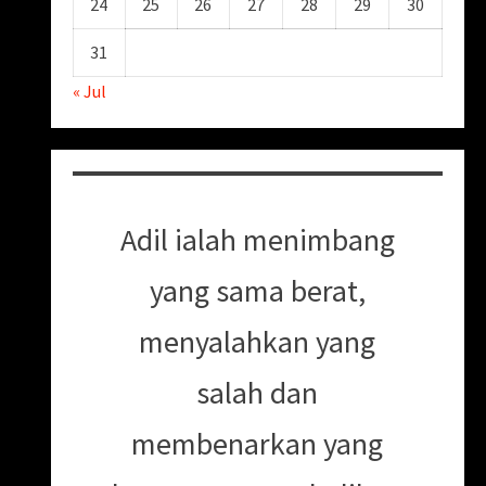
24
25
26
27
28
29
30
31
« Jul
Adil ialah menimbang
yang sama berat,
menyalahkan yang
salah dan
membenarkan yang