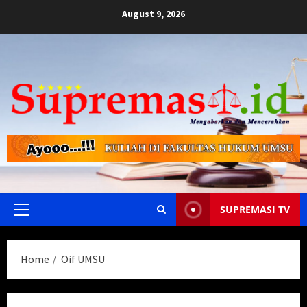
Skip
August 9, 2026
to
content
SUPREMASI TV
Primary
Menu
Home
Oif UMSU