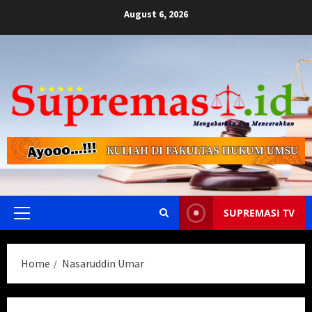
Skip
August 6, 2026
to
content
SUPREMASI TV
Primary
Menu
Home
Nasaruddin Umar