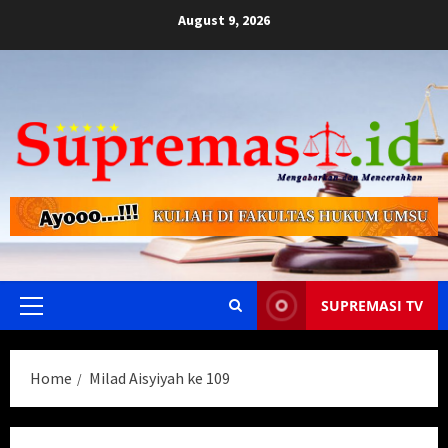
Skip
August 9, 2026
to
content
SUPREMASI TV
Primary
Menu
Home
Milad Aisyiyah ke 109