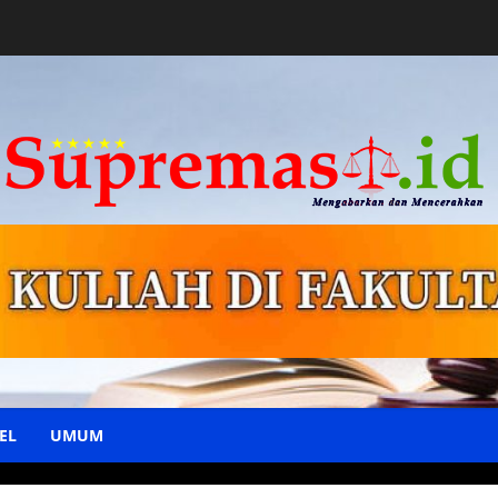
EL
UMUM