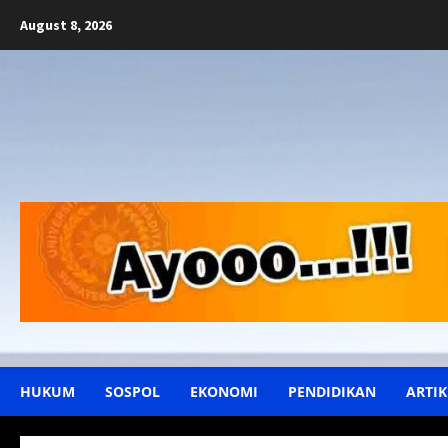
Skip
August 8, 2026
to
content
HUKUM
SOSPOL
EKONOMI
PENDIDIKAN
ARTIK