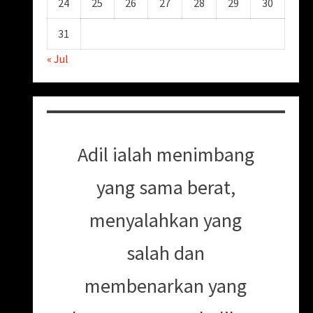
24
25
26
27
28
29
30
31
« Jul
Adil ialah menimbang
yang sama berat,
menyalahkan yang
salah dan
membenarkan yang