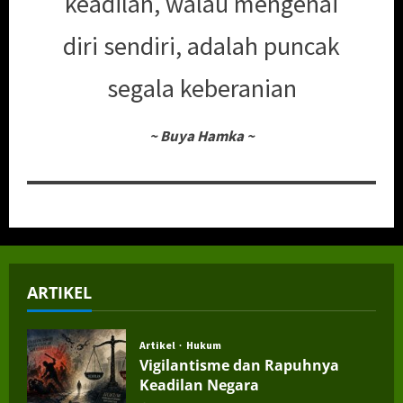
keadilan, walau mengenai
diri sendiri, adalah puncak
segala keberanian
~
Buya Hamka
~
ARTIKEL
Artikel
Hukum
Vigilantisme dan Rapuhnya
Keadilan Negara