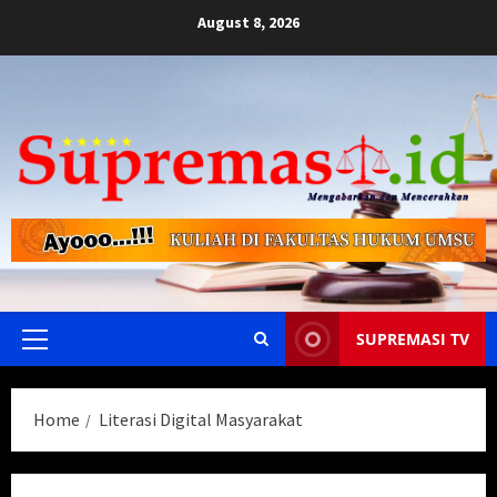
Skip
August 8, 2026
to
content
SUPREMASI TV
Primary
Menu
Home
Literasi Digital Masyarakat