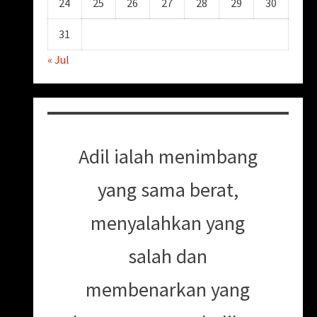
24
25
26
27
28
29
30
31
« Jul
Adil ialah menimbang
yang sama berat,
menyalahkan yang
salah dan
membenarkan yang