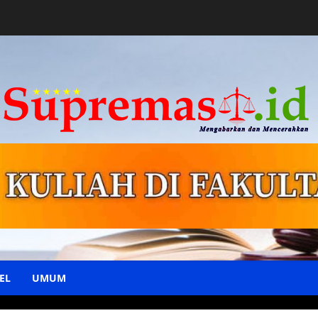
EL
UMUM