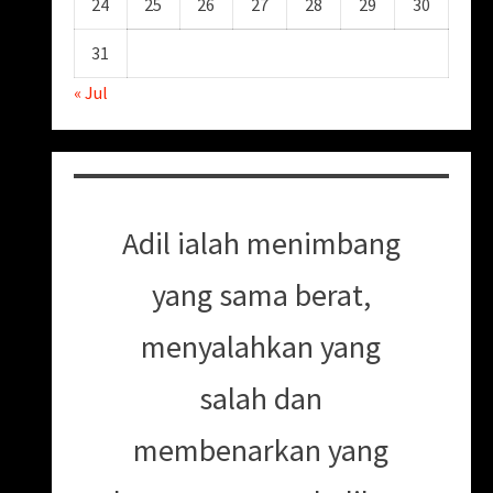
24
25
26
27
28
29
30
31
« Jul
Adil ialah menimbang
yang sama berat,
menyalahkan yang
salah dan
membenarkan yang