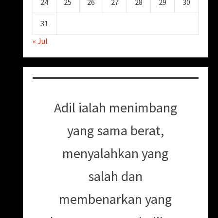
24
25
26
27
28
29
30
31
« Jul
Adil ialah menimbang
yang sama berat,
menyalahkan yang
salah dan
membenarkan yang