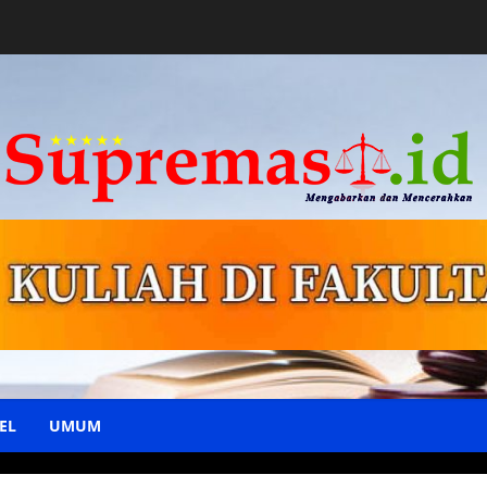
EL
UMUM