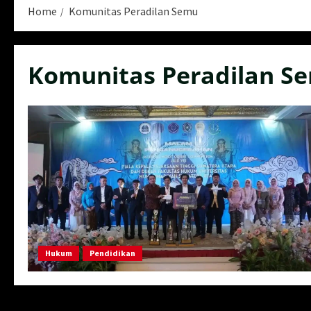
Home
Komunitas Peradilan Semu
Komunitas Peradilan S
Hukum
Pendidikan