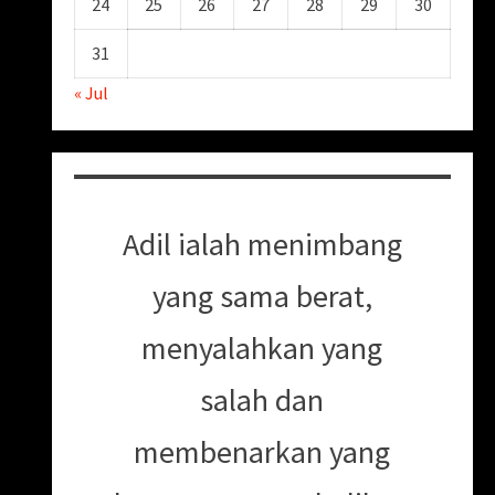
24
25
26
27
28
29
30
31
« Jul
Adil ialah menimbang
yang sama berat,
menyalahkan yang
salah dan
membenarkan yang