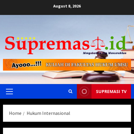
Skip
August 8, 2026
to
content
SUPREMASI TV
Primary
Menu
Home
Hukum Internasional