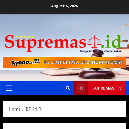
Skip
August 6, 2026
to
content
SUPREMASI TV
Primary
Menu
Home
BPKN RI