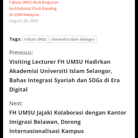
Fahum UMSU Ikuti Kegiatan
Institutional Studi Banding
di USIM Malaysia
August 28, 2025
Tags:
Fahum UMSU
Universitas IsIam Selangor
C
Previous:
Visiting Lecturer FH UMSU Hadirkan
o
Akademisi Universiti Islam Selangor,
n
Bahas Integrasi Syariah dan SDGs di Era
Digital
t
i
Next:
FH UMSU Jajaki Kolaborasi dengan Kantor
n
Imigrasi Belawan, Dorong
u
Internasionalisasi Kampus