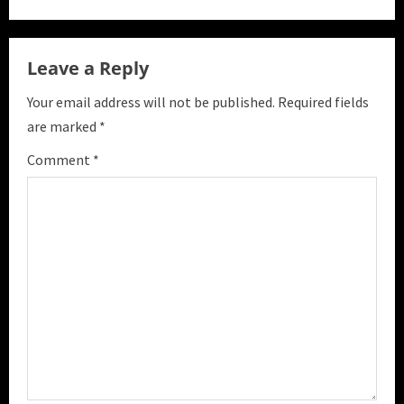
e
R
Leave a Reply
e
Your email address will not be published.
Required fields
a
are marked
*
Comment
*
d
i
n
g