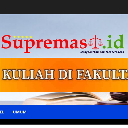
EL
UMUM