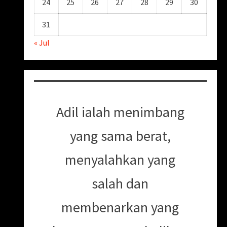
24
25
26
27
28
29
30
31
« Jul
Adil ialah menimbang
yang sama berat,
menyalahkan yang
salah dan
membenarkan yang