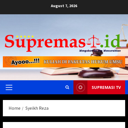
Skip
August 7, 2026
to
content
SUPREMASI TV
Primary
Menu
Home
Syeikh Reza