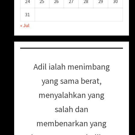
24
25
26
27
28
29
30
31
« Jul
Adil ialah menimbang
yang sama berat,
menyalahkan yang
salah dan
membenarkan yang