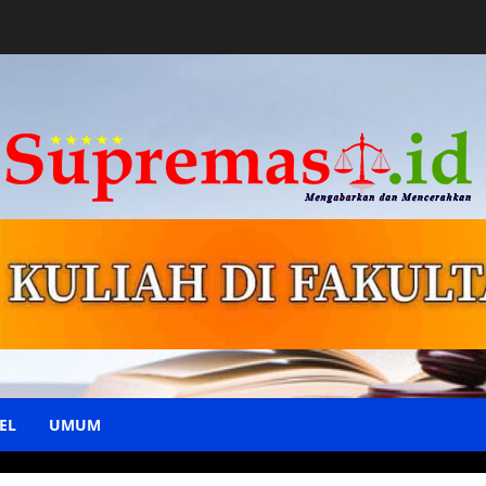
EL
UMUM