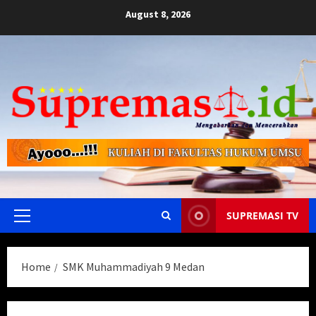
Skip
August 8, 2026
to
content
SUPREMASI TV
Primary
Menu
Home
SMK Muhammadiyah 9 Medan