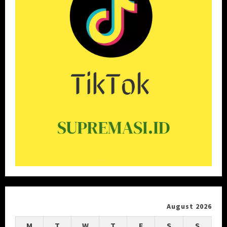
August 2026
M
T
W
T
F
S
S