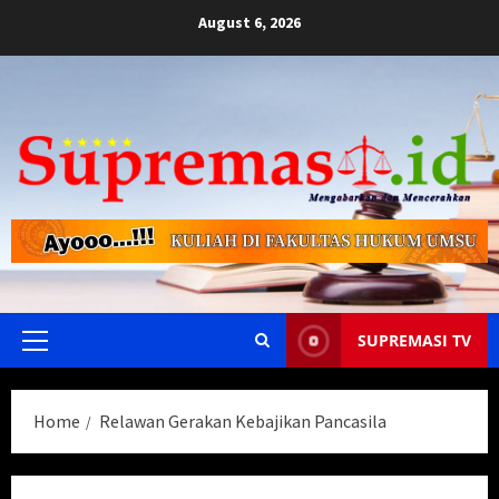
Skip
August 6, 2026
to
content
SUPREMASI TV
Primary
Menu
Home
Relawan Gerakan Kebajikan Pancasila