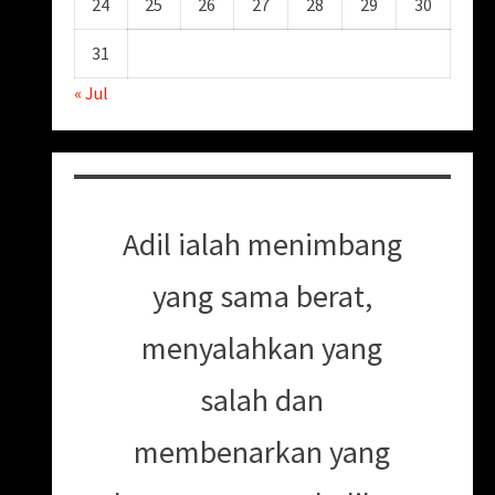
24
25
26
27
28
29
30
31
« Jul
Adil ialah menimbang
yang sama berat,
menyalahkan yang
salah dan
membenarkan yang