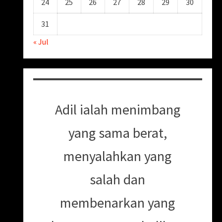
24
25
26
27
28
29
30
31
« Jul
Adil ialah menimbang
yang sama berat,
menyalahkan yang
salah dan
membenarkan yang