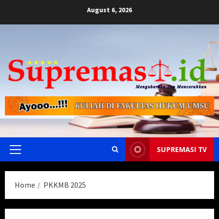
Skip
August 6, 2026
to
content
SUPREMASI TV
Primary
Menu
Home
PKKMB 2025