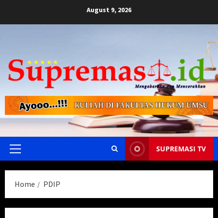
Skip
August 9, 2026
to
content
SUPREMASI TV
Primary
Menu
Home
PDIP