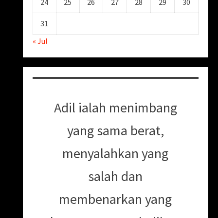
24
25
26
27
28
29
30
31
« Jul
Adil ialah menimbang
yang sama berat,
menyalahkan yang
salah dan
membenarkan yang