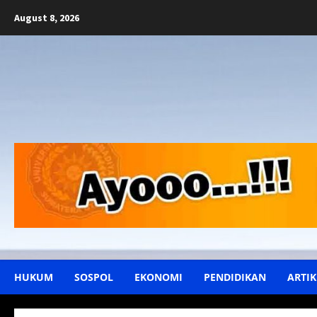
Skip
August 8, 2026
to
content
HUKUM
SOSPOL
EKONOMI
PENDIDIKAN
ARTIK