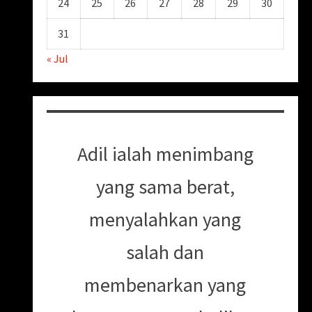
24
25
26
27
28
29
30
31
« Jul
Adil ialah menimbang
yang sama berat,
menyalahkan yang
salah dan
membenarkan yang