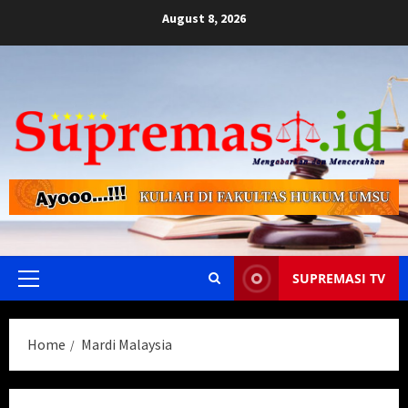
Skip
August 8, 2026
to
content
SUPREMASI TV
Primary
Menu
Home
Mardi Malaysia