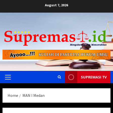
Skip
August 7, 2026
to
content
SUPREMASI TV
Primary
Menu
Home
MAN I Medan