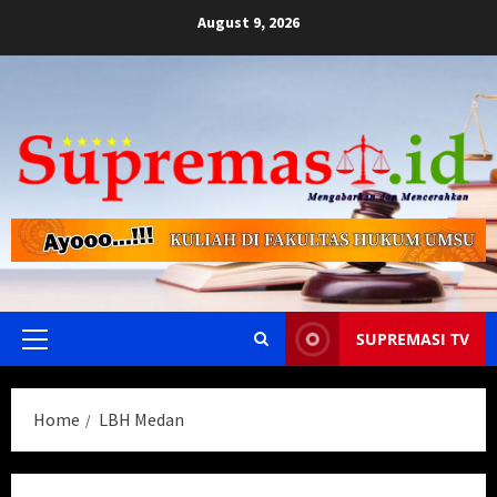
Skip
August 9, 2026
to
content
SUPREMASI TV
Primary
Menu
Home
LBH Medan