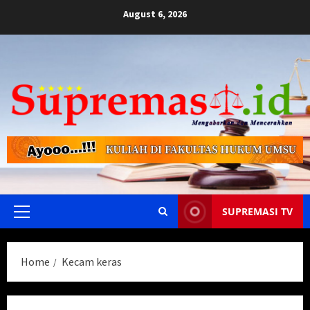
Skip
August 6, 2026
to
content
SUPREMASI TV
Primary
Menu
Home
Kecam keras