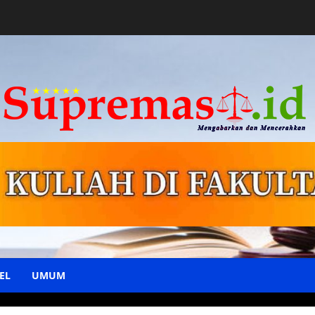
EL
UMUM