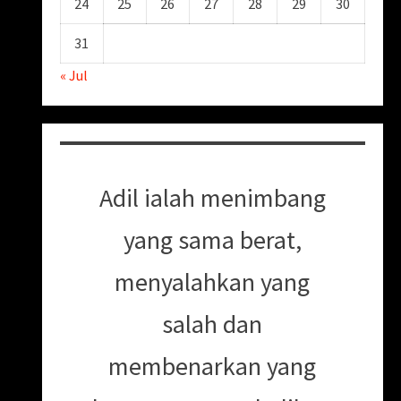
24
25
26
27
28
29
30
31
« Jul
Adil ialah menimbang
yang sama berat,
menyalahkan yang
salah dan
membenarkan yang