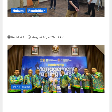
Hukum
Pendidikan
Dikunjungi DKPP RI, FH UMSU Pastikan Dukungan
Penuh Rencana Pelaksanaan Sidang Pemeriksaan
Redaksi 1
August 10, 2026
0
Pendidikan
Pimpinan Fakultas Hukum UMSU Perkuat Kapasitas
Kepemimpinan melalui Leadership Management