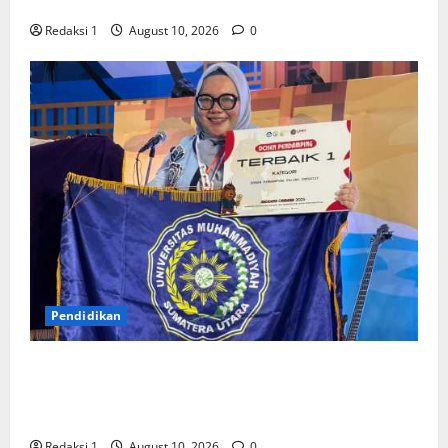
Training
Redaksi 1
August 10, 2026
0
Pendidikan
Dosen FKIK UMSU, Humairah Medina Liza Lubis Ajak
Mahasiswa Memadukan Ilmu dan Menebar
Kepedulian
Redaksi 1
August 10, 2026
0