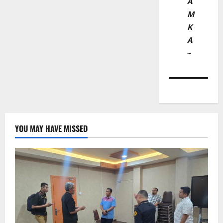
A
M
K
A
~
YOU MAY HAVE MISSED