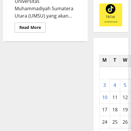
Universitas
Muhammadiyah Sumatera
Utara (UMSU) yang akan...
Read
Read More
more
about
UMSU
Lepas
Kafilah
MTQ
Sumut
M
T
W
2026,
Bawa
Semangat
Al-
Qur’an
dan
Sportivitas
3
4
5
10
11
12
17
18
19
24
25
26