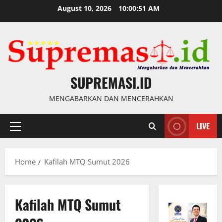
Skip
August 10, 2026
10:00:52 AM
to
content
SUPREMASI.ID
MENGABARKAN DAN MENCERAHKAN
LIVE
Primary
Menu
Home
Kafilah MTQ Sumut 2026
Kafilah MTQ Sumut