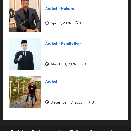
Artikel
Hukum
Mengembalikan Kewarasan Hukum
April 2, 2026
0
Artikel
Pendidikan
Dari Pesisir Batahan ke Kursi Dekan:
Jejak Panjang Perjuangan Dr. Radiman
March 13, 2026
0
Artikel
Manisnya Harapan dari Kebun Melon
Desa Rawang Panca Arga
December 17, 2025
0