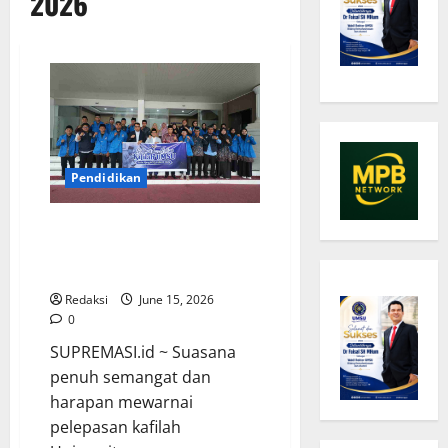
2026
Pendidikan
UMSU Lepas Kafilah MTQ Sumut
2026, Bawa Semangat Al-Qur’an
dan Sportivitas
Redaksi
June 15, 2026
0
SUPREMASI.id ~ Suasana
penuh semangat dan
harapan mewarnai
pelepasan kafilah