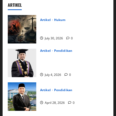
ARTIKEL
Artikel
Hukum
Vigilantisme dan Rapuhnya Keadilan
Negara
July 30, 2026
0
Artikel
Pendidikan
Rektor UMSU Prof Dr Akrim MPd:
“Kunci Agenda Besar Ini Adalah
Bersungguh-Sungguh dan Bersabar…”
July 4, 2026
0
Artikel
Pendidikan
Akrim
April 28, 2026
0