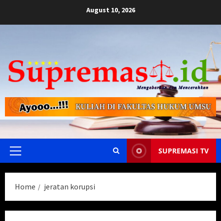
Skip
August 10, 2026
to
content
SUPREMASI TV
Primary
Menu
Home
jeratan korupsi