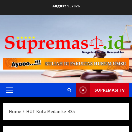
Skip
August 9, 2026
to
content
SUPREMASI TV
Primary
Menu
Home
HUT Kota Medan ke-435