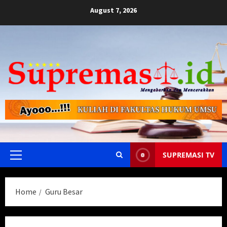
Skip
August 7, 2026
to
content
SUPREMASI TV
Primary
Menu
Home
Guru Besar