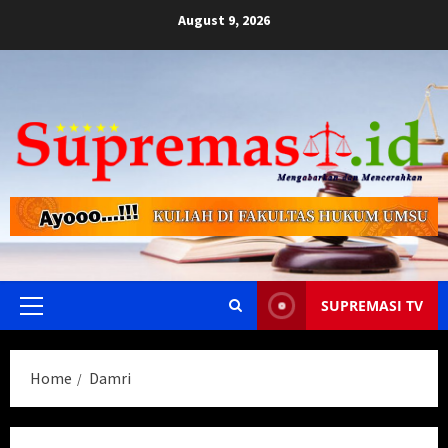
Skip
August 9, 2026
to
content
SUPREMASI TV
Primary
Menu
Home
Damri