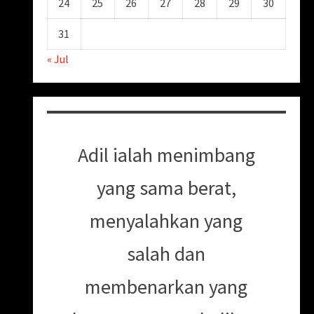
24
25
26
27
28
29
30
31
« Jul
Adil ialah menimbang
yang sama berat,
menyalahkan yang
salah dan
membenarkan yang