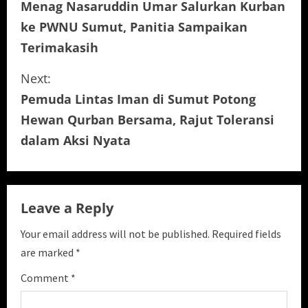
Menag Nasaruddin Umar Salurkan Kurban
o
ke PWNU Sumut, Panitia Sampaikan
n
Terimakasih
t
Next:
i
Pemuda Lintas Iman di Sumut Potong
Hewan Qurban Bersama, Rajut Toleransi
n
dalam Aksi Nyata
u
e
Leave a Reply
R
Your email address will not be published.
Required fields
e
are marked
*
a
Comment
*
d