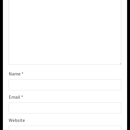
i
n
g
Name
*
Email
*
Website