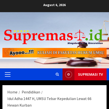
Skip
August 6, 2026
to
content
SUPREMASI TV
Primary
Menu
Home
Pendidikan
Idul Adha 1447 H, UMSU Tebar Kepedulian Lewat 66
Hewan Kurban