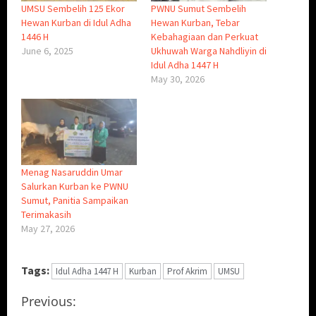
UMSU Sembelih 125 Ekor
PWNU Sumut Sembelih
Hewan Kurban di Idul Adha
Hewan Kurban, Tebar
1446 H
Kebahagiaan dan Perkuat
June 6, 2025
Ukhuwah Warga Nahdliyin di
Idul Adha 1447 H
May 30, 2026
Menag Nasaruddin Umar
Salurkan Kurban ke PWNU
Sumut, Panitia Sampaikan
Terimakasih
May 27, 2026
Tags:
Idul Adha 1447 H
Kurban
Prof Akrim
UMSU
C
Previous: