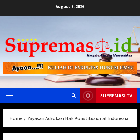
Skip
August 8, 2026
to
content
SUPREMASI TV
Primary
Menu
Home
Yayasan Advokasi Hak Konstitusional Indonesia