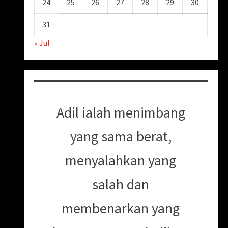
24
25
26
27
28
29
30
31
« Jul
Adil ialah menimbang
yang sama berat,
menyalahkan yang
salah dan
membenarkan yang