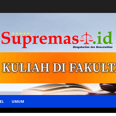
EL
UMUM