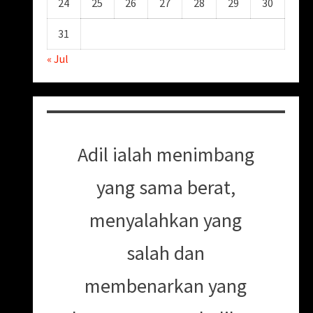
24
25
26
27
28
29
30
31
« Jul
Adil ialah menimbang
yang sama berat,
menyalahkan yang
salah dan
membenarkan yang