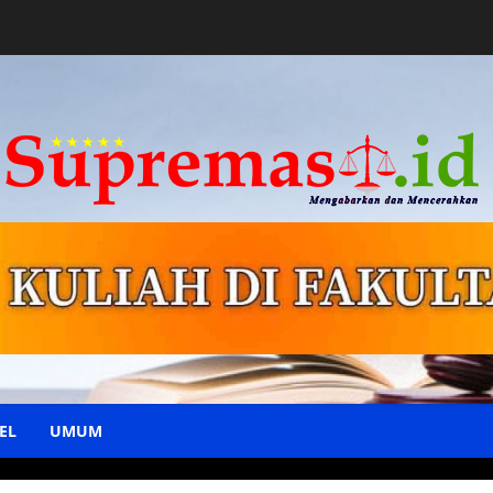
EL
UMUM